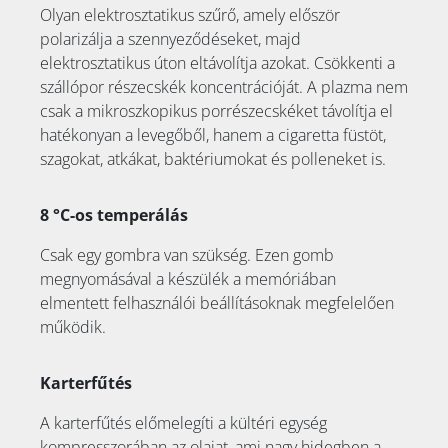
Olyan elektrosztatikus szűrő, amely először
polarizálja a szennyeződéseket, majd
elektrosztatikus úton eltávolítja azokat. Csökkenti a
szállópor részecskék koncentrációját. A plazma nem
csak a mikroszkopikus porrészecskéket távolítja el
hatékonyan a levegőből, hanem a cigaretta füstöt,
szagokat, atkákat, baktériumokat és polleneket is.
8 °C-os temperálás
Csak egy gombra van szükség. Ezen gomb
megnyomásával a készülék a memóriában
elmentett felhasználói beállításoknak megfelelően
működik.
Karterfűtés
A karterfűtés előmelegíti a kültéri egység
kompresszorában az olajat, ami nagy hidegben a