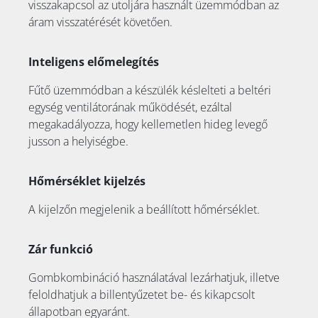
visszakapcsol az utoljára használt üzemmódban az
áram visszatérését követően.
Inteligens előmelegítés
Fűtő üzemmódban a készülék késlelteti a beltéri
egység ventilátorának működését, ezáltal
megakadályozza, hogy kellemetlen hideg levegő
jusson a helyiségbe.
Hőmérséklet kijelzés
A kijelzőn megjelenik a beállított hőmérséklet.
Zár funkció
Gombkombináció használatával lezárhatjuk, illetve
feloldhatjuk a billentyűzetet be- és kikapcsolt
állapotban egyaránt.