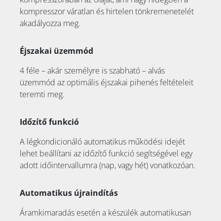
kompresszor váratlan és hirtelen tönkremenetelét
akadályozza meg.
Éjszakai üzemmód
4 féle – akár személyre is szabható – alvás
üzemmód az optimális éjszakai pihenés feltételeit
teremti meg.
Időzítő funkció
A légkondicionáló automatikus működési idejét
lehet beállítani az időzítő funkció segítségével egy
adott időintervallumra (nap, vagy hét) vonatkozóan.
Automatikus újraindítás
Áramkimaradás esetén a készülék automatikusan