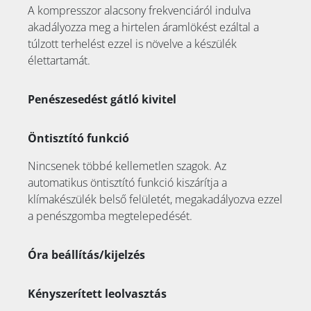
A kompresszor alacsony frekvenciáról indulva
akadályozza meg a hirtelen áramlökést ezáltal a
túlzott terhelést ezzel is növelve a készülék
élettartamát.
Penészesedést gátló kivitel
Öntisztító funkció
Nincsenek többé kellemetlen szagok. Az
automatikus öntisztító funkció kiszárítja a
klímakészülék belső felületét, megakadályozva ezzel
a penészgomba megtelepedését.
Óra beállítás/kijelzés
Kényszerített leolvasztás