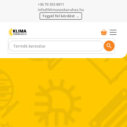
+36 70 353 8911
info@klimaszakaruhaz.hu
Tegyél fel kérdést →