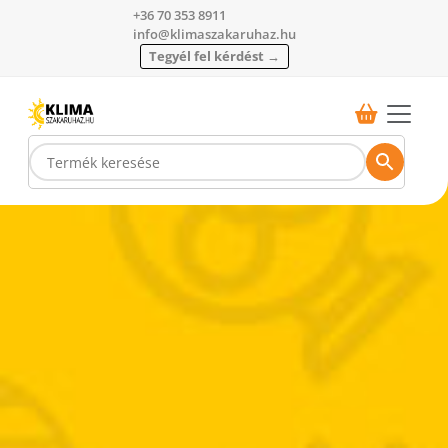
+36 70 353 8911
info@klimaszakaruhaz.hu
Tegyél fel kérdést →