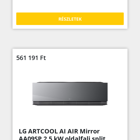
RÉSZLETEK
561 191
Ft
LG ARTCOOL AI AIR Mirror
AA09SP 2,5 kW oldalfali split