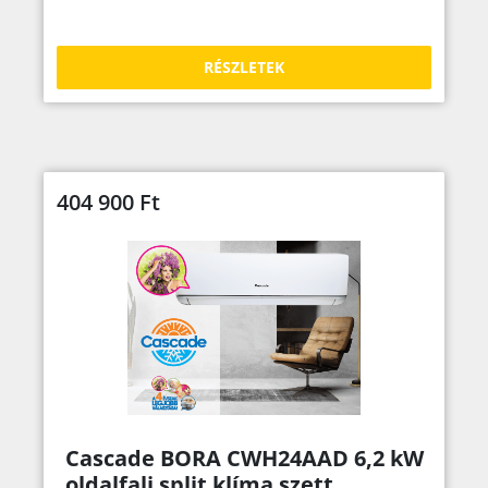
RÉSZLETEK
404 900
Ft
Cascade BORA CWH24AAD 6,2 kW
oldalfali split klíma szett