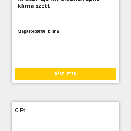
klíma szett
Magasoldalfali klíma
RÉSZLETEK
0
Ft