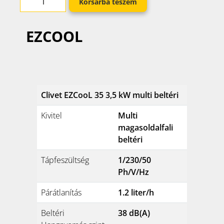
Korsárba teszem
EZCOOL
Clivet EZCooL 35 3,5 kW multi beltéri
Kivitel
Multi
magasoldalfali
beltéri
Tápfeszültség
1/230/50
Ph/V/Hz
Párátlanítás
1.2 liter/h
Beltéri
38 dB(A)