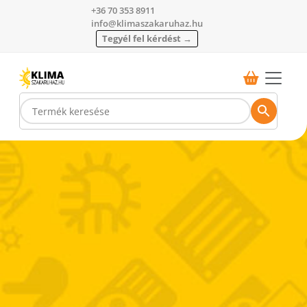
+36 70 353 8911
info@klimaszakaruhaz.hu
Tegyél fel kérdést →