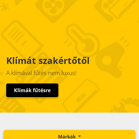
Klímát szakértőtől
A klímával fűtés nem luxus!
Klímák fűtésre
Márkák