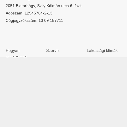
2051 Biatorbágy, Szily Kálmán utca 6. fszt.
Adószám: 12945764-2-13
Cégjegyzékszám: 13 09 157711
Hogyan
Szervíz
Lakossági klímák
rendelhetek
Rólunk
Multisplit klímák
online?
Kapcsolatfelvétel
Dizájn klímák
Fizetés mód
Hőszivattyúk
Garancia
© Klíma Szakáruház 2019. Minden jog fenntartva.
ÁSZF
|
Adatkezelési tájékoztató
|
Bemutatkozunk
|
Split klíma
|
Hőszivattyúkról
|
Cégeknek
|
Blog