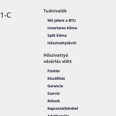
Tudnivalók
1-C
Mit jelent a BTU
Inverteres klíma
Split klíma
Hőszivattyúkról
Hőszivattyú
vásárlás előtt
Fizetés
Kiszállítás
Garancia
Szerviz
Rólunk
Kapcsolatfelvétel
Adatkezelés