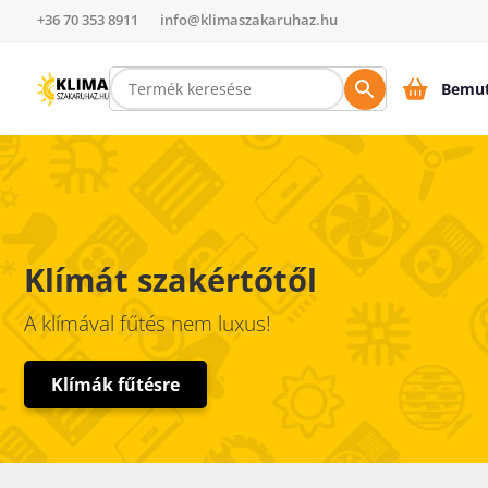
+36 70 353 8911
info@klimaszakaruhaz.hu
Bemut
Klímát szakértőtől
A klímával fűtés nem luxus!
Klímák fűtésre