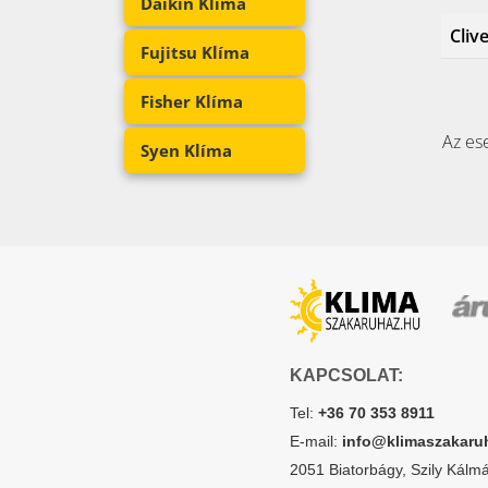
Daikin Klíma
Cliv
Fujitsu Klíma
Fisher Klíma
Az ese
Syen Klíma
KAPCSOLAT:
Tel:
+36 70 353 8911
E-mail:
info@klimaszakaru
2051 Biatorbágy, Szily Kálmán