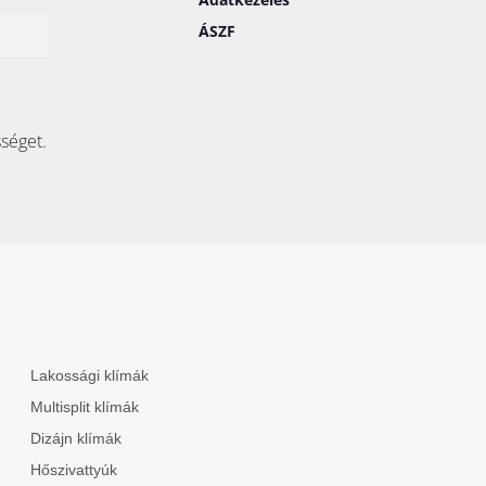
ÁSZF
sséget.
Lakossági klímák
Multisplit klímák
Dizájn klímák
Hőszivattyúk