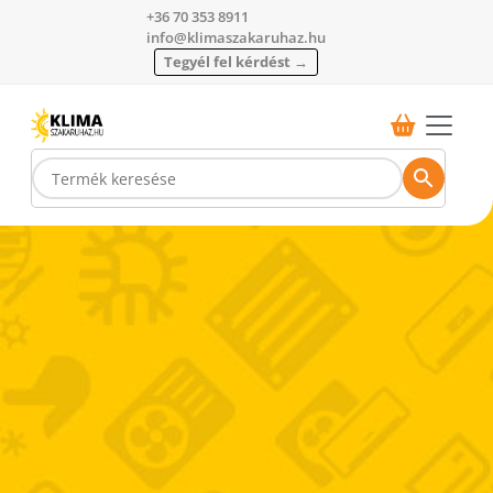
+36 70 353 8911
info@klimaszakaruhaz.hu
Tegyél fel kérdést →