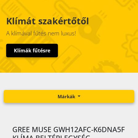
Klímát szakértőtől
A klímával fűtés nem luxus!
Klímák fűtésre
Márkák
GREE MUSE GWH12AFC-K6DNA5F
KLÍMA BELTÉRI EGYSÉG