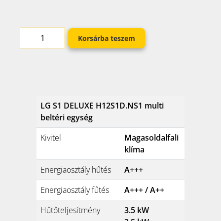
Korsárba teszem
LG S1 DELUXE H12S1D.NS1 multi
beltéri egység
Kivitel
Magasoldalfali
klíma
Energiaosztály hűtés
A+++
Energiaosztály fűtés
A+++ / A++
Hűtőteljesítmény
3.5 kW