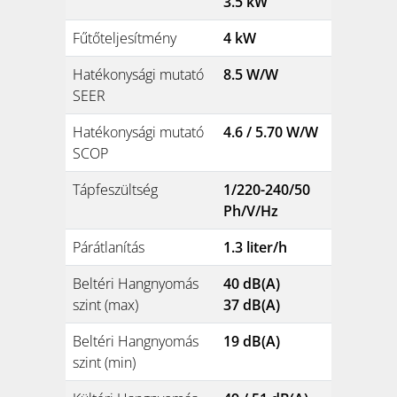
3.5 kW
Fűtőteljesítmény
4 kW
Hatékonysági mutató
8.5 W/W
SEER
Hatékonysági mutató
4.6 / 5.70 W/W
SCOP
Tápfeszültség
1/220-240/50
Ph/V/Hz
Párátlanítás
1.3 liter/h
Beltéri Hangnyomás
40 dB(A)
szint (max)
37 dB(A)
Beltéri Hangnyomás
19 dB(A)
szint (min)