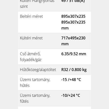
Kültéri Hangnyomás
49 / 51 dB(A)
szint
Beltéri méret
895x307x235
895x307x235
mm
Kültéri méret
717x495x230
mm
Cső átmérő,
6.35/9.52 mm
folyadék/gáz
Hűtőközeg/alaptöltet
R32 / 0.800 kg
Üzemi tartomány,
-15 /+48 °C
hűtés
Üzemi tartomány,
-10/+24 °C
fűtés