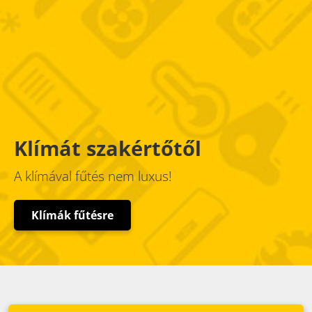
Klímát szakértőtől
A klímával fűtés nem luxus!
Klímák fűtésre