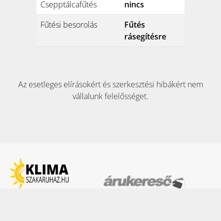
Csepptálcafűtés
nincs
Fűtési besorolás
Fűtés
rásegítésre
Az esetleges elírásokért és szerkesztési hibákért nem
vállalunk felelősséget.
KAPCSOLAT:
Tel:
+36 70 353 8911