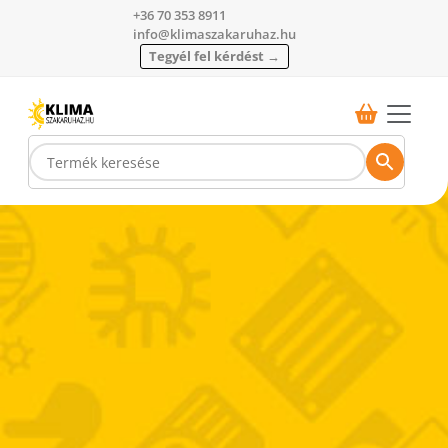
+36 70 353 8911
info@klimaszakaruhaz.hu
Tegyél fel kérdést →