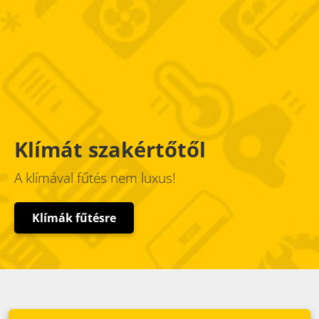
Klímát szakértőtől
A klímával fűtés nem luxus!
Klímák fűtésre