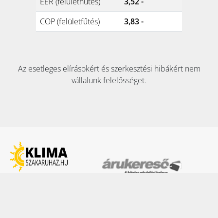
EER (felülethűtés)
3,52 -
COP (felületfűtés)
3,83 -
Az esetleges elírásokért és szerkesztési hibákért nem
vállalunk felelősséget.
KAPCSOLAT:
Tel:
+36 70 353 8911
E-mail:
info@klimaszakaruhaz.hu