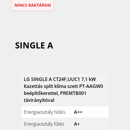
NINCS RAKTÁRON
SINGLE A
LG SINGLE A CT24F,UUC1 7,1 kW
Kazettás split klíma szett PT-AAGW0
beépítőkerettel, PREMTB001
távirányítóval
Energiaosztály hűtés
A++
Energiaosztály fűtés
A+