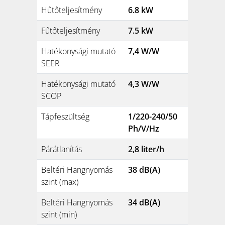
Hűtőteljesítmény
6.8 kW
Fűtőteljesítmény
7.5 kW
Hatékonysági mutató
7,4 W/W
SEER
Hatékonysági mutató
4,3 W/W
SCOP
Tápfeszültség
1/220-240/50
Ph/V/Hz
Párátlanítás
2,8 liter/h
Beltéri Hangnyomás
38 dB(A)
szint (max)
Beltéri Hangnyomás
34 dB(A)
szint (min)