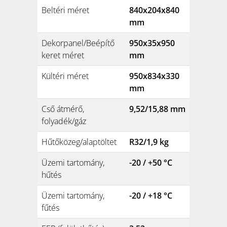
Beltéri méret
840x204x840
mm
Dekorpanel/Beépítő
950x35x950
keret méret
mm
Kültéri méret
950x834x330
mm
Cső átmérő,
9,52/15,88 mm
folyadék/gáz
Hűtőközeg/alaptöltet
R32/1,9 kg
Üzemi tartomány,
-20 / +50 °C
hűtés
Üzemi tartomány,
-20 / +18 °C
fűtés