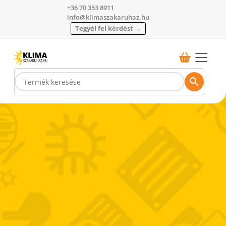
+36 70 353 8911
info@klimaszakaruhaz.hu
Tegyél fel kérdést →