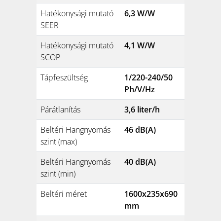
Hatékonysági mutató
6,3 W/W
SEER
Hatékonysági mutató
4,1 W/W
SCOP
Tápfeszültség
1/220-240/50
Ph/V/Hz
Párátlanítás
3,6 liter/h
Beltéri Hangnyomás
46 dB(A)
szint (max)
Beltéri Hangnyomás
40 dB(A)
szint (min)
Beltéri méret
1600x235x690
mm