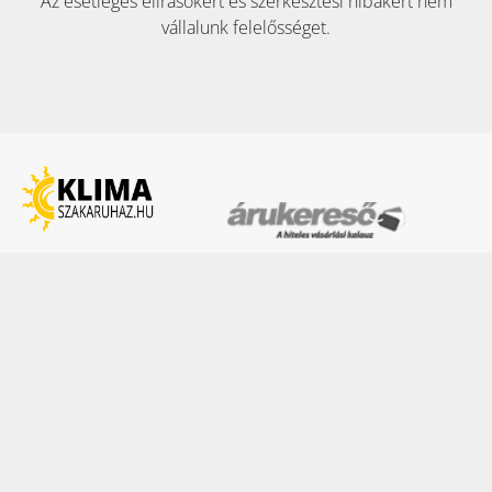
Az esetleges elírásokért és szerkesztési hibákért nem
vállalunk felelősséget.
KAPCSOLAT:
Tel:
+36 70 353 8911
E-mail:
info@klimaszakaruhaz.hu
2051 Biatorbágy, Szily Kálmán utca 6. fszt.
Adószám: 12945764-2-13
Cégjegyzékszám: 13 09 157711