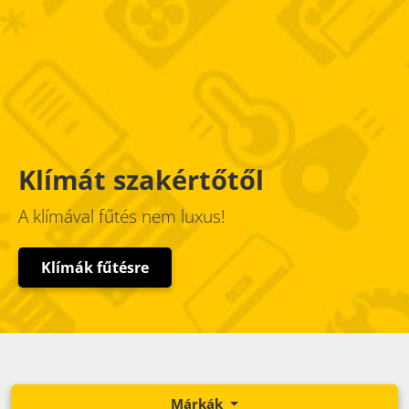
Klímát szakértőtől
A klímával fűtés nem luxus!
Klímák fűtésre
Márkák