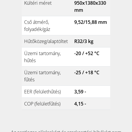
Kültéri méret
950x1380x330
mm
Cső átmérő,
9,52/15,88 mm
folyadék/gáz
Hűtőközeg/alaptöltet
R32/3 kg
Üzemi tartomány,
-20 / +52 °C
hűtés
Üzemi tartomány,
-25 / +18 °C
fűtés
EER (felülethűtés)
3,59 -
COP (felületfűtés)
4,15 -