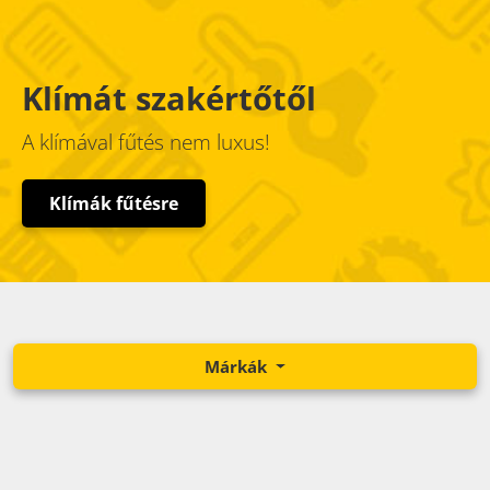
Klímát szakértőtől
A klímával fűtés nem luxus!
Klímák fűtésre
Márkák