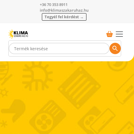
+36 70 353 8911
info@klimaszakaruhaz.hu
Tegyél fel kérdést →