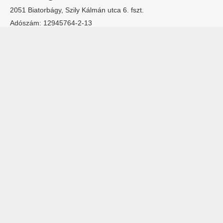
2051 Biatorbágy, Szily Kálmán utca 6. fszt.
Adószám: 12945764-2-13
Cégjegyzékszám: 13 09 157711
Hogyan
Szervíz
Lakossági klímák
rendelhetek
Rólunk
Multisplit klímák
online?
Kapcsolatfelvétel
Dizájn klímák
Fizetés mód
Hőszivattyúk
Garancia
© Klíma Szakáruház 2019. Minden jog fenntartva.
ÁSZF
|
Adatkezelési tájékoztató
|
Bemutatkozunk
|
Split klíma
|
Hőszivattyúkról
|
Cégeknek
|
Blog