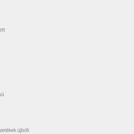
ett
yú
zetékek újbóli