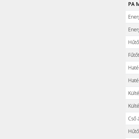
PA M
Ener
Energ
Hűtő
Fűtő
Haté
Haté
Kült
Kült
Cső 
Hűtő