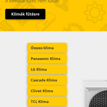
A klímával fűtés nem luxus!
Klímák fűtésre
Összes klíma
Panasonic Klíma
LG Klíma
Cascade Klíma
Clivet Klíma
TCL Klíma