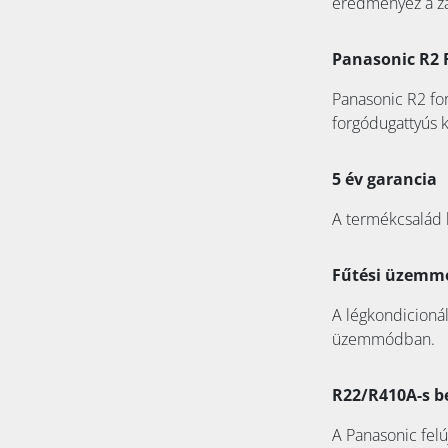
eredményez a zaj
Panasonic R2 
Panasonic R2 fo
forgódugattyús 
5 év garancia
A termékcsalád k
Fűtési üzemmó
A légkondicionál
üzemmódban.
R22/R410A-s b
A Panasonic felú