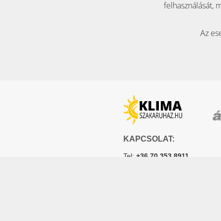
felhasználását, 
Az ese
KAPCSOLAT:
Tel:
+36 70 353 8911
E-mail:
info@klimaszakaruha
2051 Biatorbágy, Szily Kálmán u
Adószám: 12945764-2-13
Cégjegyzékszám: 13 09 15771