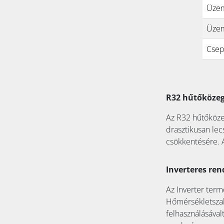
Üzem
Üzem
Csep
R32 hűtőköze
Az R32 hűtőközeg
drasztikusan le
csökkentésére. A
Inverteres ren
Az Inverter term
Hőmérsékletszab
felhasználásával