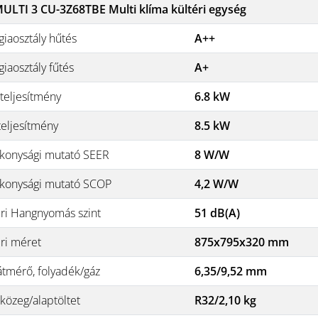
ULTI 3 CU-3Z68TBE Multi klíma kültéri egység
giaosztály hűtés
A++
iaosztály fűtés
A+
teljesítmény
6.8 kW
teljesítmény
8.5 kW
konysági mutató SEER
8 W/W
konysági mutató SCOP
4,2 W/W
éri Hangnyomás szint
51 dB(A)
éri méret
875x795x320 mm
átmérő, folyadék/gáz
6,35/9,52 mm
közeg/alaptöltet
R32/2,10 kg