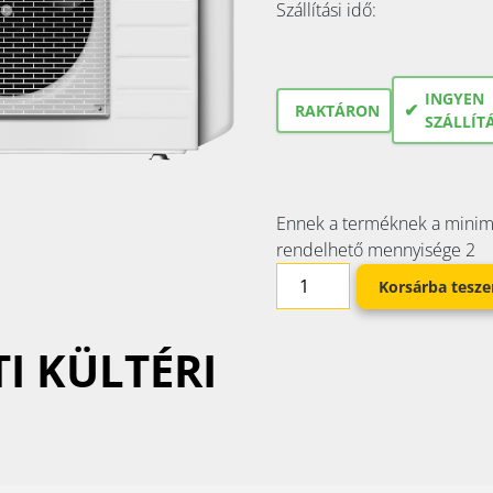
Szállítási idő:
INGYEN
✔
RAKTÁRON
SZÁLLÍT
Ennek a terméknek a minim
rendelhető mennyisége 2
Korsárba tesz
I KÜLTÉRI