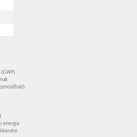
a (GWP)
ának
sznosítható.
t.
b energia
sökkenést