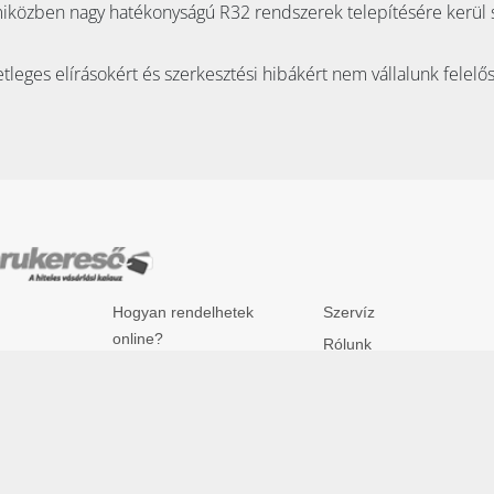
miközben nagy hatékonyságú R32 rendszerek telepítésére kerül 
tleges elírásokért és szerkesztési hibákért nem vállalunk felelő
Hogyan rendelhetek
Szervíz
online?
Rólunk
Fizetés mód
Kapcsolatfelvétel
z.hu
Garancia
tca 6. fszt.
1