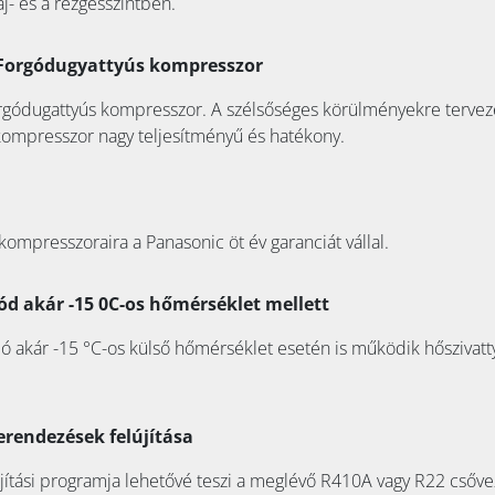
- és a rezgésszintben.
Forgódugyattyús kompresszor
rgódugattyús kompresszor. A szélsőséges körülményekre tervez
kompresszor nagy teljesítményű és hatékony.
ompresszoraira a Panasonic öt év garanciát vállal.
d akár -15 0C-os hőmérséklet mellett
ó akár -15 °C-os külső hőmérséklet esetén is működik hőszivatt
erendezések felújítása
jítási programja lehetővé teszi a meglévő R410A vagy R22 csőve