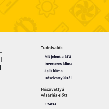
Tudnivalók
-
Mit jelent a BTU
I
Inverteres klíma
I
Split klíma
Hőszivattyúkról
Hőszivattyú
vásárlás előtt
Fizetés