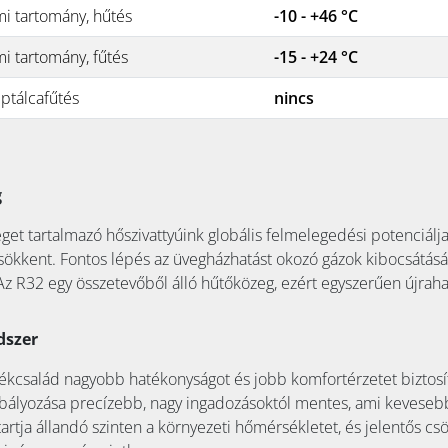
i tartomány, hűtés
-10 - +46 °C
i tartomány, fűtés
-15 - +24 °C
ptálcafűtés
nincs
g
et tartalmazó hőszivattyúink globális felmelegedési potenciálj
csökkent. Fontos lépés az üvegházhatást okozó gázok kibocsátás
z R32 egy összetevőből álló hűtőközeg, ezért egyszerűen újraha
dszer
ékcsalád nagyobb hatékonyságot és jobb komfortérzetet biztosí
ályozása precízebb, nagy ingadozásoktól mentes, ami keveseb
tartja állandó szinten a környezeti hőmérsékletet, és jelentős c