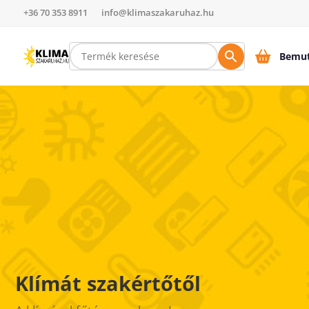
+36 70 353 8911
info@klimaszakaruhaz.hu
Bemut
Klímát szakértőtől