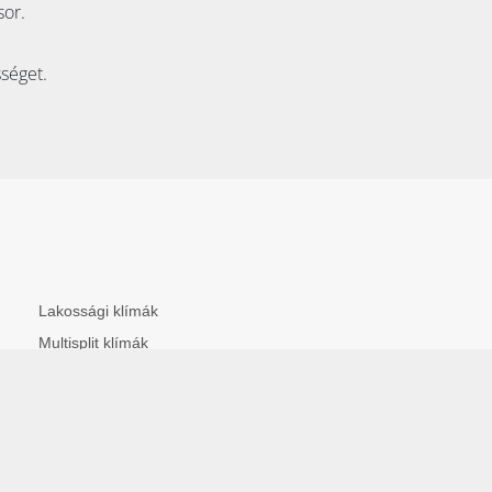
sor.
sséget.
Lakossági klímák
Multisplit klímák
Dizájn klímák
Hőszivattyúk