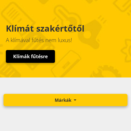
Klímát szakértőtől
A klímával fűtés nem luxus!
Klímák fűtésre
Márkák