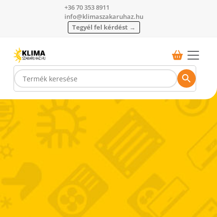
+36 70 353 8911
info@klimaszakaruhaz.hu
Tegyél fel kérdést →