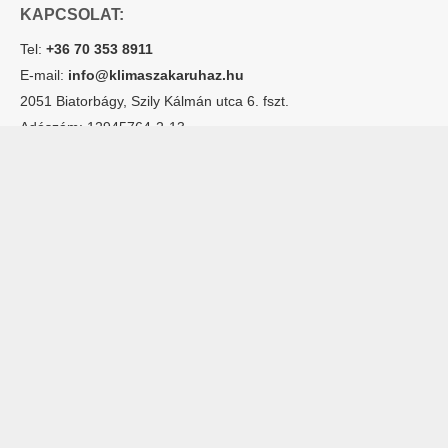
KAPCSOLAT:
Tel:
+36 70 353 8911
E-mail:
info@klimaszakaruhaz.hu
2051 Biatorbágy, Szily Kálmán utca 6. fszt.
Adószám: 12945764-2-13
Cégjegyzékszám: 13 09 157711
Hogyan
Szervíz
Lakossági klímák
rendelhetek
Rólunk
Multisplit klímák
online?
Kapcsolatfelvétel
Dizájn klímák
Fizetés mód
Hőszivattyúk
Garancia
© Klíma Szakáruház 2019. Minden jog fenntartva.