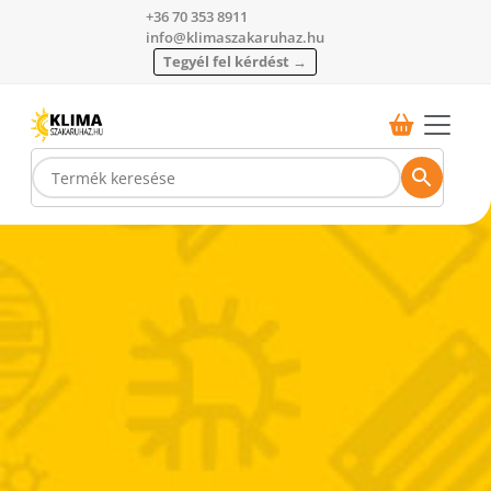
+36 70 353 8911
info@klimaszakaruhaz.hu
Tegyél fel kérdést →