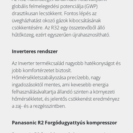
globális felmelegedési potenciálja (GWP)
drasztikusan lecsökkent. Fontos lépés az
üvegházhatást okozó gázok kibocsátásának
csökkentésére. Az R32 egy összetevőből álló
hűtőközeg, ezért egyszerűen újrahasznosítható.
Inverteres rendszer
Az Inverter termékcsalád nagyobb hatékonyságot és
jobb komfortérzetet biztosít.
Hőmérsékletszabályozása precízebb, nagy
ingadozásoktól mentes, ami kevesebb energia
felhasználásávaltartja állandó szinten a környezeti
hőmérsékletet, és jelentős csökkenést eredményez
a zaj- és a rezgésszintben.
Panasonic R2 Forgódugyattyús kompresszor