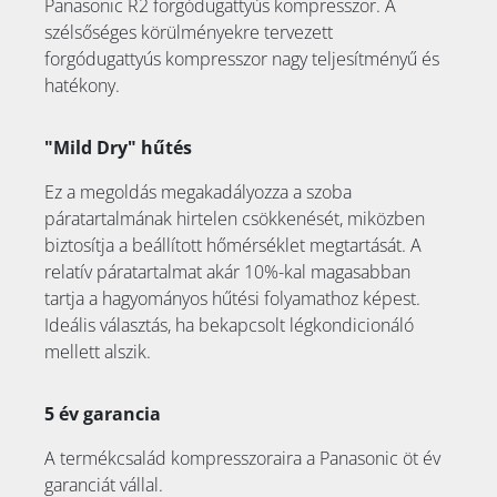
Panasonic R2 forgódugattyús kompresszor. A
szélsőséges körülményekre tervezett
forgódugattyús kompresszor nagy teljesítményű és
hatékony.
"Mild Dry" hűtés
Ez a megoldás megakadályozza a szoba
páratartalmának hirtelen csökkenését, miközben
biztosítja a beállított hőmérséklet megtartását. A
relatív páratartalmat akár 10%-kal magasabban
tartja a hagyományos hűtési folyamathoz képest.
Ideális választás, ha bekapcsolt légkondicionáló
mellett alszik.
5 év garancia
A termékcsalád kompresszoraira a Panasonic öt év
garanciát vállal.