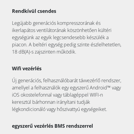
Rendkívül csendes
Legújabb generációs kompresszorának és
ikerlapátos ventilátorának köszönhetően kültéri
egységünk az egyik legcsendesebb készülék a
piacon. A beltéri egység pedig szinte észlelhetetlen,
18 dB(A)-s zajszinten működik.
Wifi vezérlés
Új generációs, felhasználóbarát távvezérlő rendszer,
amellyel a felhasználók egy egyszerű Android™ vagy
iOS okostelefonnal vagy táblagéppel WIFI-n
keresztül bárhonnan irányítani tudják
légkondicionáló vagy hőszivattyú egységeiket.
egyszerű vezérlés BMS rendszerrel