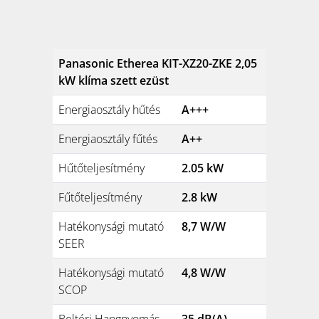
Panasonic Etherea KIT-XZ20-ZKE 2,05
kW klíma szett ezüst
Energiaosztály hűtés
A+++
Energiaosztály fűtés
A++
Hűtőteljesítmény
2.05 kW
Fűtőteljesítmény
2.8 kW
Hatékonysági mutató
8,7 W/W
SEER
Hatékonysági mutató
4,8 W/W
SCOP
Beltéri Hangnyomás
35 dB(A)