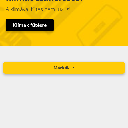
A klímával fűtés nem luxus!
Klímák fűtésre
Márkák