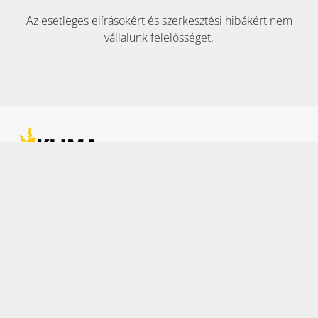
Az esetleges elírásokért és szerkesztési hibákért nem
vállalunk felelősséget.
KAPCSOLAT:
Tel:
+36 70 353 8911
E-mail:
info@klimaszakaruhaz.hu
2051 Biatorbágy, Szily Kálmán utca 6. fszt.
Adószám: 12945764-2-13
Cégjegyzékszám: 13 09 157711