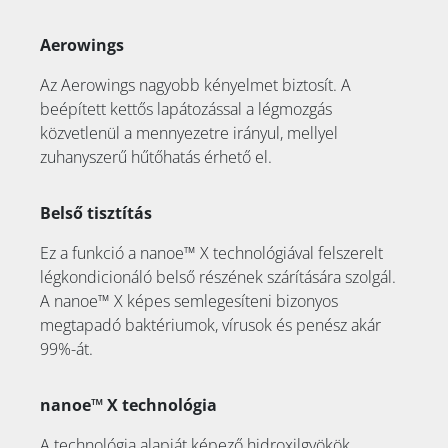
Aerowings
Az Aerowings nagyobb kényelmet biztosít. A
beépített kettős lapátozással a légmozgás
közvetlenül a mennyezetre irányul, mellyel
zuhanyszerű hűtőhatás érhető el.
Belső tisztítás
Ez a funkció a nanoe™ X technológiával felszerelt
légkondicionáló belső részének szárítására szolgál.
A nanoe™ X képes semlegesíteni bizonyos
megtapadó baktériumok, vírusok és penész akár
99%-át.
nanoe™ X technológia
A technológia alapját képező hidroxilgyökök