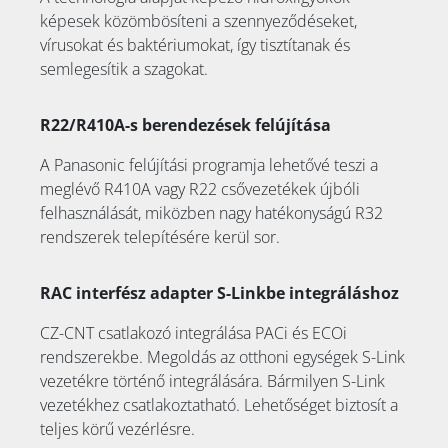
képesek közömbösíteni a szennyeződéseket,
vírusokat és baktériumokat, így tisztítanak és
semlegesítik a szagokat.
R22/R410A-s berendezések felújítása
A Panasonic felújítási programja lehetővé teszi a
meglévő R410A vagy R22 csővezetékek újbóli
felhasználását, miközben nagy hatékonyságú R32
rendszerek telepítésére kerül sor.
RAC interfész adapter S-Linkbe integráláshoz
CZ-CNT csatlakozó integrálása PACi és ECOi
rendszerekbe. Megoldás az otthoni egységek S-Link
vezetékre történő integrálására. Bármilyen S-Link
vezetékhez csatlakoztatható. Lehetőséget biztosít a
teljes körű vezérlésre.