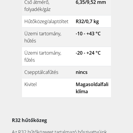
Cső átmérő,
6,35/9,52 mm
folyadék/gáz
Hűtőközeg/alaptöltet
R32/0,7 kg
Üzemi tartomány,
-10 - +43 °C
hűtés
Üzemi tartomány,
-20 - +24 °C
fűtés
Csepptálcafűtés
nincs
Kivitel
Magasoldalfali
klíma
R32 hűtőközeg
Az R32 hűtőközeget tartalmazó hőszivattyúink