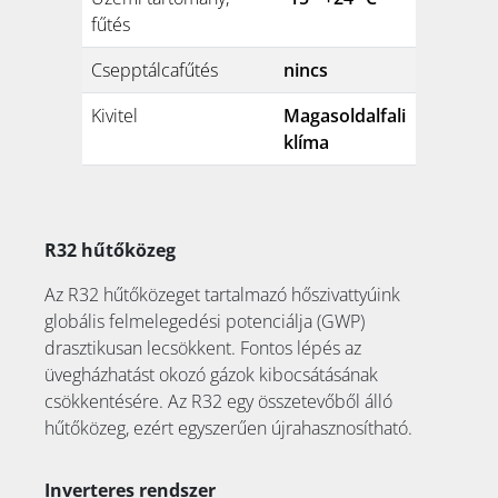
fűtés
Csepptálcafűtés
nincs
Kivitel
Magasoldalfali
klíma
R32 hűtőközeg
Az R32 hűtőközeget tartalmazó hőszivattyúink
globális felmelegedési potenciálja (GWP)
drasztikusan lecsökkent. Fontos lépés az
üvegházhatást okozó gázok kibocsátásának
csökkentésére. Az R32 egy összetevőből álló
hűtőközeg, ezért egyszerűen újrahasznosítható.
Inverteres rendszer