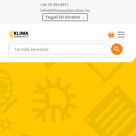
+36 70 353 8911
info@klimaszakaruhaz.hu
Tegyél fel kérdést →