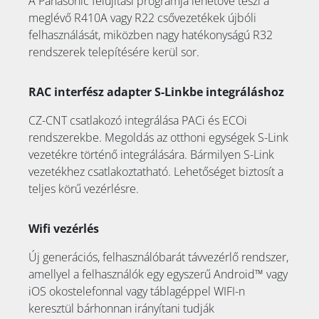
A Panasonic felújítási programja lehetővé teszi a
meglévő R410A vagy R22 csővezetékek újbóli
felhasználását, miközben nagy hatékonyságú R32
rendszerek telepítésére kerül sor.
RAC interfész adapter S-Linkbe integráláshoz
CZ-CNT csatlakozó integrálása PACi és ECOi
rendszerekbe. Megoldás az otthoni egységek S-Link
vezetékre történő integrálására. Bármilyen S-Link
vezetékhez csatlakoztatható. Lehetőséget biztosít a
teljes körű vezérlésre.
Wifi vezérlés
Új generációs, felhasználóbarát távvezérlő rendszer,
amellyel a felhasználók egy egyszerű Android™ vagy
iOS okostelefonnal vagy táblagéppel WIFI-n
keresztül bárhonnan irányítani tudják