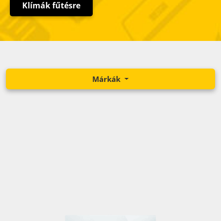
Klímák fűtésre
Márkák