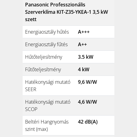
Panasonic Professzionális
Szerverklíma KIT-Z35-YKEA-1 3,5 kW
szett
Energiaosztály hűtés
A+++
Energiaosztály fűtés
A++
Hűtőteljesítmény
3.5 kW
Fűtőteljesítmény
4 kW
Hatékonysági mutató
9,6 W/W
SEER
Hatékonysági mutató
4,6 W/W
SCOP
Beltéri Hangnyomás
42 dB(A)
szint (max)