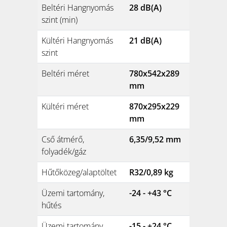
Beltéri Hangnyomás
28 dB(A)
szint (min)
Kültéri Hangnyomás
21 dB(A)
szint
Beltéri méret
780x542x289
mm
Kültéri méret
870x295x229
mm
Cső átmérő,
6,35/9,52 mm
folyadék/gáz
Hűtőközeg/alaptöltet
R32/0,89 kg
Üzemi tartomány,
-24 - +43 °C
hűtés
Üzemi tartomány,
-15 - +24 °C