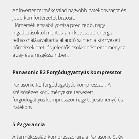
Az Inverter termékcsalád nagyobb hatékonyságot és
jobb komfortérzetet biztosít.
Hőmérsékletszabályozása precízebb, nagy
ingadozásoktól mentes, ami kevesebb energia
felhasználásávaltartja állandó szinten a környezeti
hőmérsékletet, és jelentős csökkenést eredményez
a zaj- és a rezgésszintben.
Panasonic R2 Forgódugyattyús kompresszor
Panasonic R2 forgódugattyús kompresszor. A
szélsőséges körülményekre tervezett
forgódugattyús kompresszor nagy teljesítményű és
hatékony.
5 év garancia
A termékcsalád kompresszoraira a Panasonic öt év