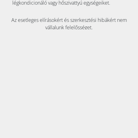
légkondicionáló vagy hőszivattyú egységeiket.
Az esetleges elírásokért és szerkesztési hibákért nem
vállalunk felelősséget.
KAPCSOLAT:
Tel:
+36 70 353 8911
E-mail:
info@klimaszakaruhaz.hu
2051 Biatorbágy, Szily Kálmán utca 6. fszt.
Adószám: 12945764-2-13