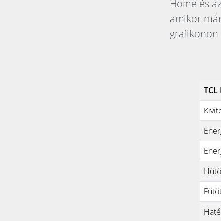
Home és az 
amikor már
grafikonon 
TCL 
Kivit
Ener
Energ
Hűtő
Fűtő
Haté