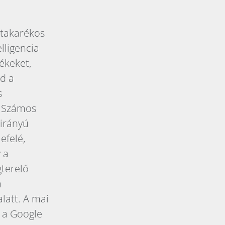
atakarékos
lligencia
ékeket,
jd a
s
. Számos
yirányú
efelé,
 a
gterelő
a
latt. A mai
 a Google