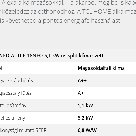
Alexa alkalmazásokkal. Ha akarod, még be is kapc
 közeledsz az otthonodhoz. A TCL HOME alkalma
is követheted a pontos energiafelhasználást.
NEO AI TCE-18NEO 5,1 kW-os split klíma szett
el
Magasoldalfali klíma
giaosztály hűtés
A++
iaosztály fűtés
A+
teljesítmény
5,1 kW
teljesítmény
5,2 kW
konysági mutató SEER
6,8 W/W