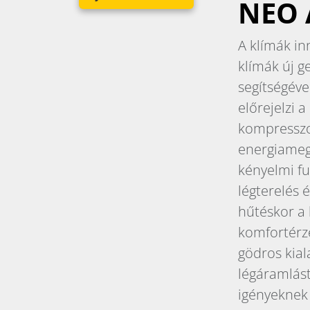
NEO 
A klímák in
klímák új g
segítségéve
előrejelzi 
kompresszo
energiamegt
kényelmi fu
légterelés 
hűtéskor a 
komfortérze
gödros kial
légáramlás
igényeknek