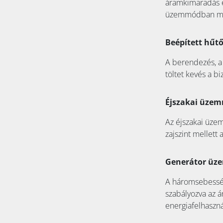
áramkimaradás es
üzemmódban műkö
Beépített hűtő
A berendezés, a
töltet kevés a b
Éjszakai üze
Az éjszakai üze
zajszint mellett
Generátor ü
A háromsebesség
szabályozva az á
energiafelhaszná