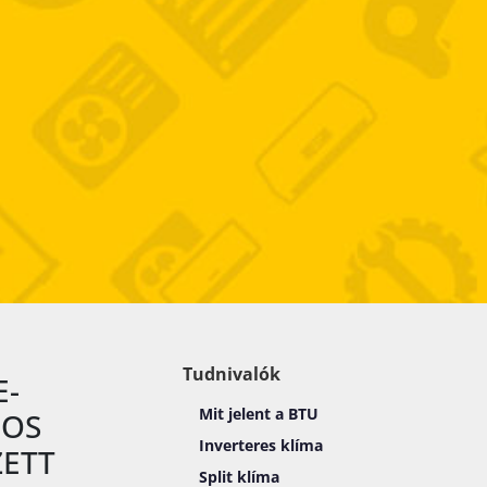
Tudnivalók
E-
Mit jelent a BTU
-OS
Inverteres klíma
ZETT
Split klíma