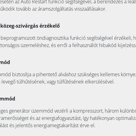
etén az Auto Restart funkció segítségével, a berendezés a leáll
dik tovább az áramszolgáltatás visszaállásakor.
közeg-szivárgás érzékelő
 beprogramozott öndiagnosztika funkció segítségével érzékeli, 
iztonságos üzemeléshez, és erről a felhasználót hibakód kijelzésse
mmód
mmód biztosítja a pihentető alváshoz szükséges kellemes környe
 a levegő túlhűtésének, vagy túlfűtésének elkerülésével.
zemmód
es generátor üzemmód vezérli a kompresszort, három különbö
ramerősséget és az energiafogyasztást, így hatékonyan optimaliz
lást és jelentős energiamegtakarítást érve el.