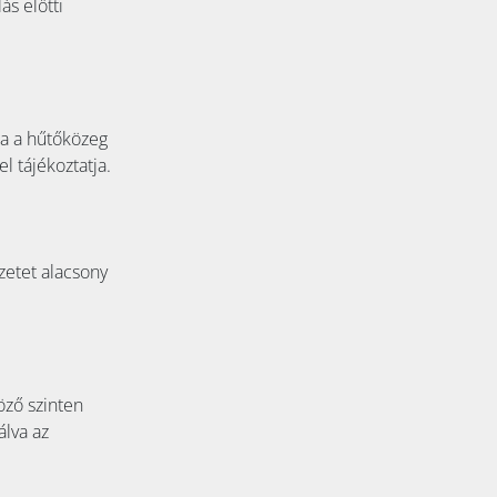
ás előtti
ha a hűtőközeg
l tájékoztatja.
zetet alacsony
ző szinten
álva az