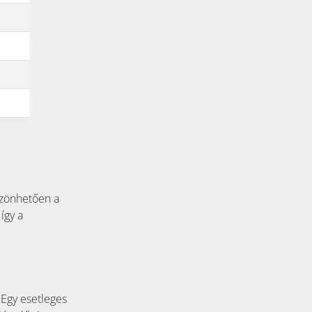
öszönhetően a
így a
 Egy esetleges