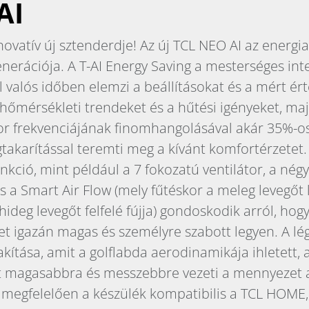
AI
novatív új sztenderdje! Az új TCL NEO AI az energi
enerációja. A T-AI Energy Saving a mesterséges inte
l valós időben elemzi a beállításokat és a mért ért
a hőmérsékleti trendeket és a hűtési igényeket, ma
r frekvenciájának finomhangolásával akár 35%-o
akarítással teremti meg a kívánt komfortérzetet
nkció, mint például a 7 fokozatú ventilátor, a nég
és a Smart Air Flow (mely fűtéskor a meleg levegőt l
hideg levegőt felfelé fújja) gondoskodik arról, hogy
t igazán magas és személyre szabott legyen. A lé
akítása, amit a golflabda aerodinamikája ihletett, 
t magasabbra és messzebbre vezeti a mennyezet a
 megfelelően a készülék kompatibilis a TCL HOME,