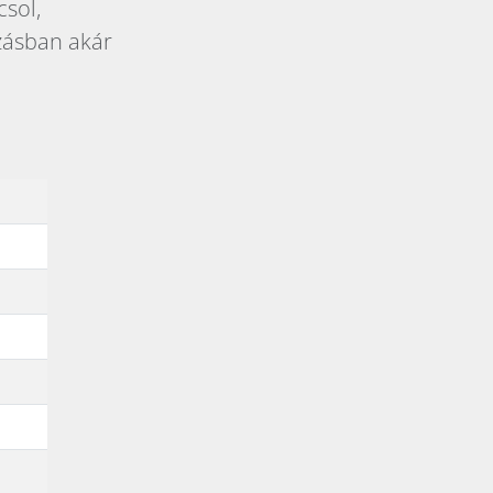
sol,
zásban akár