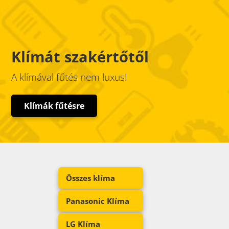
Klímát szakértőtől
A klímával fűtés nem luxus!
Klímák fűtésre
Összes klíma
Panasonic Klíma
LG Klíma