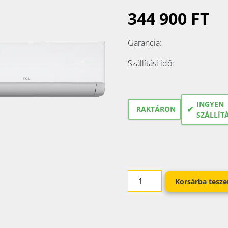
344 900 FT
Garancia:
Szállítási idő:
INGYEN
✔
RAKTÁRON
SZÁLLÍT
Korsárba tesz