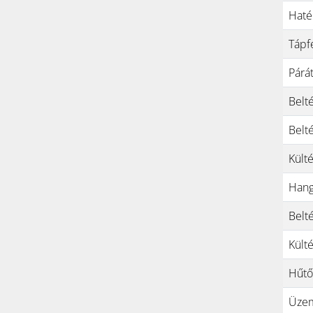
Haté
Tápf
Párát
Belt
Belt
Kült
Hang
Belt
Kült
Hűtő
Üzem