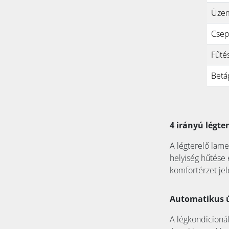
Üzem
Csep
Fűté
Betá
4 irányú légte
A légterelő lame
helyiség hűtése 
komfortérzet je
Automatikus ú
A légkondicionál