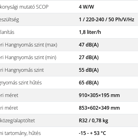
konysági mutató SCOP
4 W/W
eszültség
1 / 220-240 / 50 Ph/V/Hz
lanítás
1,8 liter/h
éri Hangnyomás szint (max)
47 dB(A)
éri Hangnyomás szint (min)
27 dB(A)
éri Hangnyomás szint
55 dB(A)
nyomás szint hűtés
65 dB(A)
éri méret
910×305×195 mm
éri méret
853×602×349 mm
közeg/alaptöltet
R32 / 0,78 kg
i tartomány, hűtés
-15 - + 53 °C