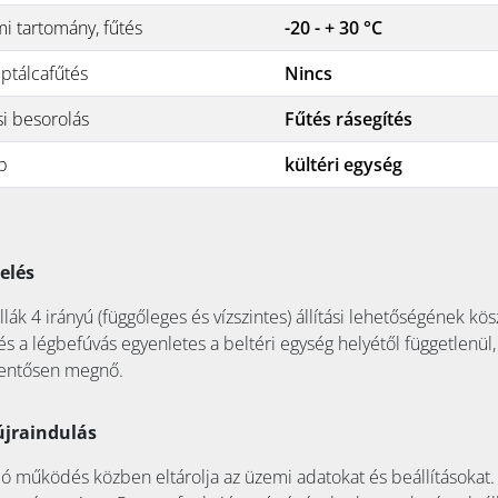
i tartomány, fűtés
-20 - + 30 °C
ptálcafűtés
Nincs
si besorolás
Fűtés rásegítés
p
kültéri egység
relés
llák 4 irányú (függőleges és vízszintes) állítási lehetőségének k
és a légbefúvás egyenletes a beltéri egység helyétől függetlenül, 
lentősen megnő.
jraindulás
ó működés közben eltárolja az üzemi adatokat és beállításokat.